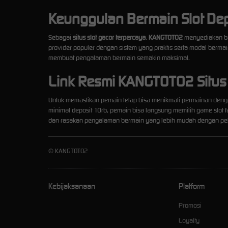
Keunggulan Bermain Slot D
Sebagai
situs slot gacor terpercaya
,
KANGTOTO2
menyediakan ban
provider populer dengan sistem yang praktis serta modal bermain
membuat pengalaman bermain semakin maksimal.
Link Resmi KANGTOTO2 Situs 
Untuk memastikan pemain tetap bisa menikmati permainan den
minimal deposit 10rb, pemain bisa langsung memilih game slot 
dan rasakan pengalaman bermain yang lebih mudah dengan pel
©
KANGTOTO2
Kebijaksanaan
Platform
Promosi
Loyalty