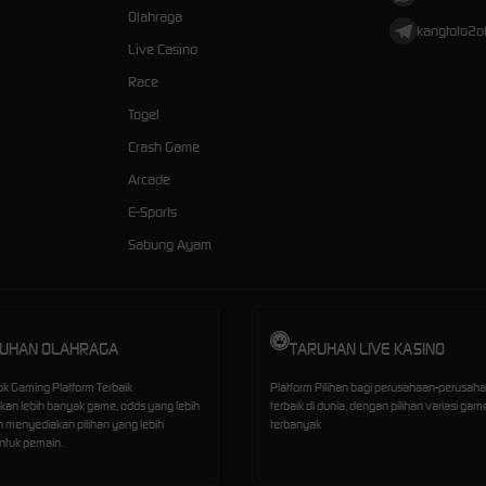
Olahraga
kangtoto2off
Live Casino
Race
Togel
Crash Game
Arcade
E-Sports
Sabung Ayam
UHAN OLAHRAGA
TARUHAN LIVE KASINO
k Gaming Platform Terbaik
Platform Pilihan bagi perusahaan-perusah
an lebih banyak game, odds yang lebih
terbaik di dunia, dengan pilihan variasi gam
an menyediakan pilihan yang lebih
terbanyak
ntuk pemain.