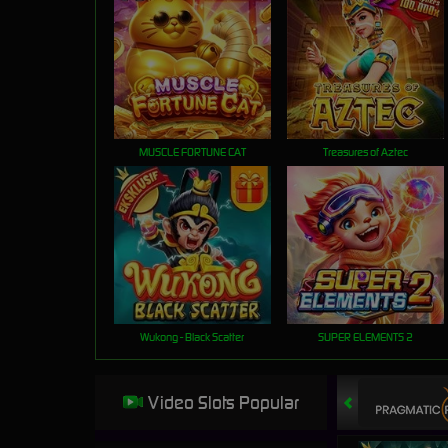
MUSCLE FORTUNE CAT
Treasures of Aztec
Wukong - Black Scatter
SUPER ELEMENTS 2
Video Slots Popular