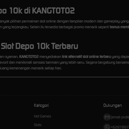
epo 10k di KANGTOTO2
yak pilihan permainan slot online dengan tampilan modern dan gameplay yang d
 yang terjangkau. Selain itu tersedia berbagai promo menarik seperti
bonus memb
Slot Depo 10k Terbaru
gan nyaman,
KANGTOTO2
menyediakan
link alternatif slot online terbaru
yang dapat
favorit dan menikmati sensasi bermain yang lebih seru. Segera bergabung bersam
uang kemenangan menarik setiap hari.
Kategori
Dukungan
Hot Games
[email prot
Slots
+6287897