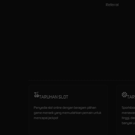
Referral
TARUHAN SLOT
TAR
Penyedia slot online dengan beragam pilihan
Sportsboo
game menarik yang memudahkan pemain untuk
menawark
mencapai jackpot
tinggi, d
banyak u